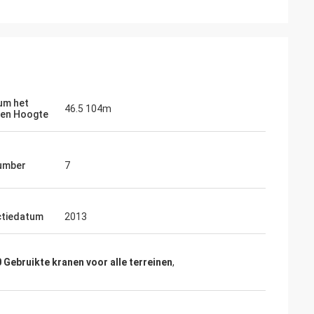
um het
46.5 104m
en Hoogte
umber
7
ctiedatum
2013
Gebruikte kranen voor alle terreinen
,