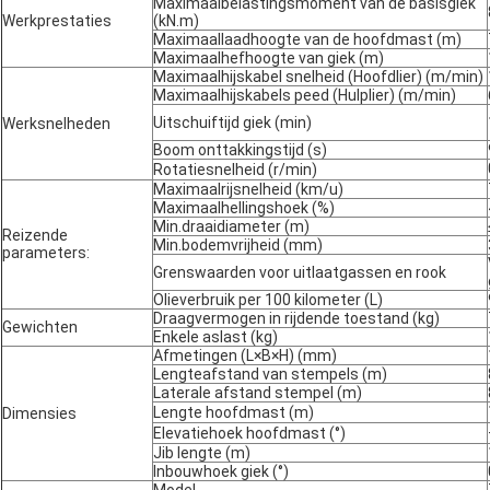
Maximaalbelastingsmoment van de basisgiek
Werkprestaties
(kN.m)
Maximaallaadhoogte van de hoofdmast (m)
Maximaalhefhoogte van giek (m)
Maximaalhijskabel snelheid (Hoofdlier) (m/min)
Maximaalhijskabels peed (Hulplier) (m/min)
Uitschuiftijd giek (min)
Werksnelheden
Boom onttakkingstijd (s)
Rotatiesnelheid (r/min)
Maximaalrijsnelheid (km/u)
Maximaalhellingshoek (%)
Min.draaidiameter (m)
Reizende
Min.bodemvrijheid (mm)
parameters:
Grenswaarden voor uitlaatgassen en rook
Olieverbruik per 100 kilometer (L)
Draagvermogen in rijdende toestand (kg)
Gewichten
Enkele aslast (kg)
Afmetingen (L×B×H) (mm)
Lengteafstand van stempels (m)
Laterale afstand stempel (m)
Lengte hoofdmast (m)
Dimensies
Elevatiehoek hoofdmast (°)
Jib lengte (m)
Inbouwhoek giek (°)