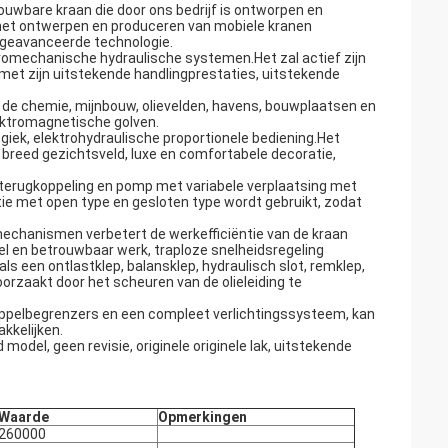
rouwbare kraan die door ons bedrijf is ontworpen en
 het ontwerpen en produceren van mobiele kranen
 geavanceerde technologie.
tromechanische hydraulische systemen.Het zal actief zijn
met zijn uitstekende handlingprestaties, uitstekende
n de chemie, mijnbouw, olievelden, havens, bouwplaatsen en
lektromagnetische golven.
 giek, elektrohydraulische proportionele bediening.Het
breed gezichtsveld, luxe en comfortabele decoratie,
terugkoppeling en pomp met variabele verplaatsing met
ie met open type en gesloten type wordt gebruikt, zodat
echanismen verbetert de werkefficiëntie van de kraan
iel en betrouwbaar werk, traploze snelheidsregeling
ls een ontlastklep, balansklep, hydraulisch slot, remklep,
orzaakt door het scheuren van de olieleiding te
oppelbegrenzers en een compleet verlichtingssysteem, kan
kkelijken.
del, geen revisie, originele originele lak, uitstekende
Waarde
Opmerkingen
260000