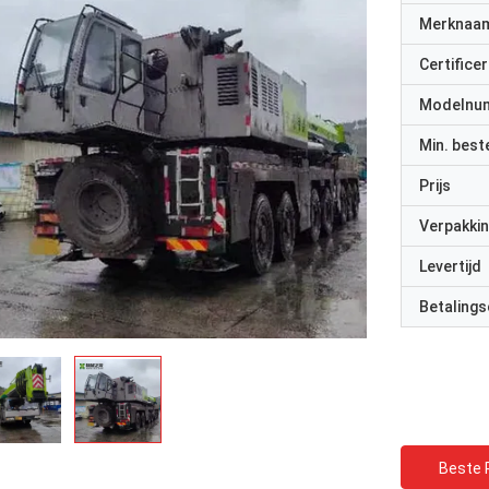
Merknaa
Certificer
Modelnu
Min. best
Prijs
Verpakkin
Levertijd
Betalings
Beste P