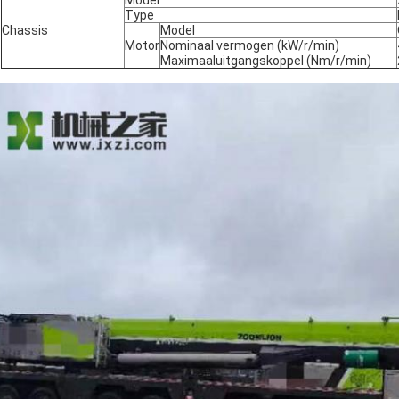
Model
Type
Chassis
Model
Motor
Nominaal vermogen (kW/r/min)
Maximaaluitgangskoppel (Nm/r/min)