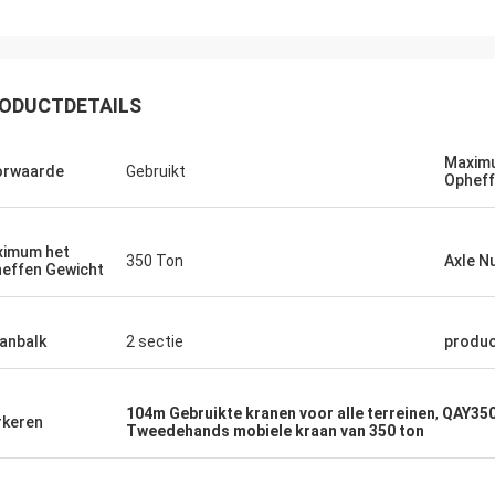
ODUCTDETAILS
Maxim
orwaarde
Gebruikt
Opheff
imum het
350 Ton
Axle N
effen Gewicht
anbalk
2 sectie
produ
104m Gebruikte kranen voor alle terreinen
,
QAY350 
keren
Tweedehands mobiele kraan van 350 ton