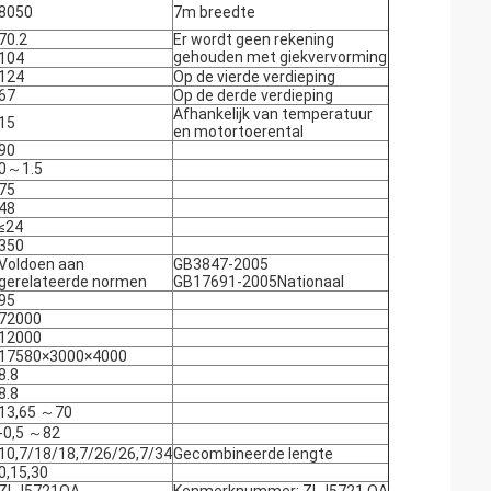
8050
7m breedte
70.2
Er wordt geen rekening
gehouden met giekvervorming
104
124
Op de vierde verdieping
67
Op de derde verdieping
Afhankelijk van temperatuur
15
en motortoerental
90
0～1.5
75
48
≤24
350
Voldoen aan
GB3847-2005
gerelateerde normen
GB17691-2005Nationaal
95
72000
12000
17580×3000×4000
8.8
8.8
13,65 ～70
-0,5 ～82
10,7/18/18,7/26/26,7/34
Gecombineerde lengte
0,15,30