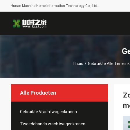
Hunan Machine Home Information Technology Co., Ltd.
Ge
Thuis
/
Gebruikte Alle Terrein
Alle Producten
Zo
mo
Gebruikte Vrachtwagenkranen
Tweedehands vrachtwagenkranen