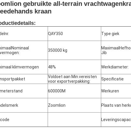
omlion gebruikte all-terrain vrachtwagenk
eedehands kraan
oductiedetails:
elnr.
QAY350
Type giek
imaalNominaal
MaximaalHefho
350000 kg
vermogen:
Jib
imaal klimvermogen
48%
Werkdiameter:
Voldoet aan Min.vereisten
nsportpakket
Specificatie
voor exportverpakking:
ometerstand
600000M
Werkuren
ndelsmerk
Zoomlion
Plaats van her
-code
Leveringscapaci