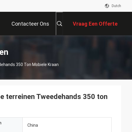
Dutch
Contacteer Ons
Vraag Een Offerte
Aan
ten
dehands 350 Ton Mobiele Kraan
le terreinen Tweedehands 350 ton
n
China