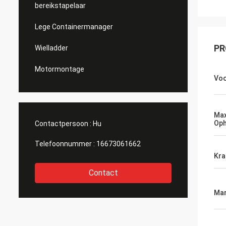
bereikstapelaar
Lege Containermanager
PR
Wielladder
Motormontage
Vo
Max
Oph
Contactpersoon :
Hu
Telefoonnummer :
16673061662
Kra
Contact
Mar