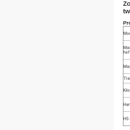
Zo
tw
Pr
Mod
Max
hef
Max
Tra
Kil
Ha
HS