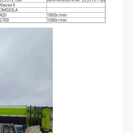
ZLJ5721QA
Kenmerknummer: ZLJ5721 QA
Klasse II
OM502LA
420
1800r/min
2700
1080r/min