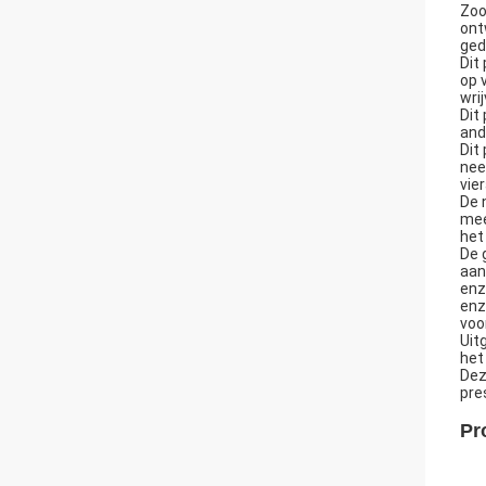
Zoo
ont
ged
Dit
op 
wri
Dit
and
Dit
nee
vie
De 
mee
het
De 
aan
enz
enz
voo
Uit
het
Dez
pre
Pr