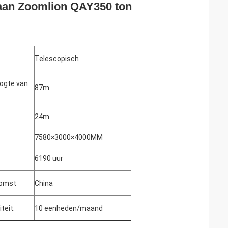
raan Zoomlion QAY350 ton
Telescopisch
ogte van
87m
24m
7580×3000×4000MM
6190 uur
komst
China
teit:
10 eenheden/maand