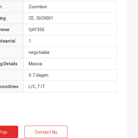
m
Zoomlion
ing
CE , ISO9001
mmer
QAY350
elaantal
1
negotiable
g Details
Massa
5-7 dagen
condities
L/C, T/T
rijs
Contact Nu