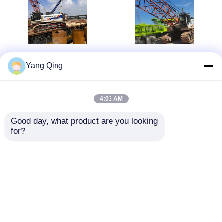
75ton de gebruikte
Gebruikte Zoomlion
Kranen Zoomlion
QUY80 80 Ton Crawler
Yang Qing
ZCC750V van het
Crane 2 Sectie
Tweede
Handkruippakje
4:03 AM
Beste prijs
Beste prijs
Good day, what product are you looking 
for?
Contacteer ons
Contacteer ons
Bekijk meer
Thuis
Ongeveer ons
Contacteer ons
Desktop Site
Sitemap
Privacy Policy