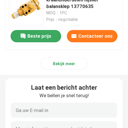
balansklep 13770635
MOQ：1PC
Gebruikte rupskranen
Prijs：negotiable
De Kranen van het tweede Handkruippakje
Beste prijs
Contacteer ons
Zoomlion Crane Parts
Bekijk meer
sany kraandelen
Laat een bericht achter
XCMG kraanonderdelen
We bellen je snel terug!
Onderdelen voor kraanmotoren
Crane Wear Part