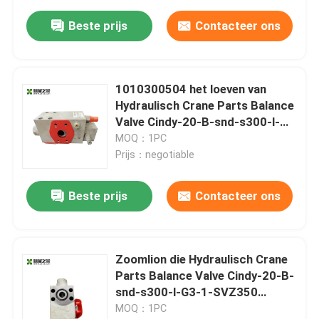
Beste prijs
Contacteer ons
1010300504 het loeven van
Hydraulisch Crane Parts Balance
Valve Cindy-20-B-snd-s300-l-
r6-2-52-SVZ350
MOQ：1PC
Prijs：negotiable
Beste prijs
Contacteer ons
Zoomlion die Hydraulisch Crane
Parts Balance Valve Cindy-20-B-
snd-s300-l-G3-1-SVZ350
1010300938 loeven
MOQ：1PC