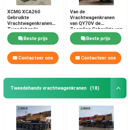
XCMG XCA260
Van de
Gebruikte
Vrachtwagenkranen
Vrachtwagenkranen
van QY70V de
Tweedehands
Zoomlion Gebruikte van
Vrachtwagen Mobiele
de de Tweede
Beste prijs
Beste prijs
Kraan 260ton
Handvrachtwagen
Mobiele Kraan
Contacteer ons
Contacteer ons
Tweedehands vrachtwagenkranen
(18)