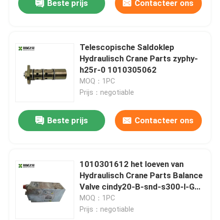
Beste prijs
Contacteer ons
Telescopische Saldoklep
Hydraulisch Crane Parts zyphy-
h25r-0 1010305062
MOQ：1PC
Prijs：negotiable
Beste prijs
Contacteer ons
1010301612 het loeven van
Hydraulisch Crane Parts Balance
Valve cindy20-B-snd-s300-l-G3-
1-SVZ380
MOQ：1PC
Prijs：negotiable