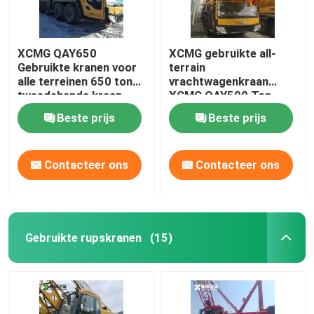
XCMG QAY650
XCMG gebruikte all-
Gebruikte kranen voor
terrain
alle terreinen 650 ton
vrachtwagenkraan
tweedehands kraan
XCMG QAY500 Ton
tweedehands kraan
Beste prijs
Beste prijs
Contacteer ons
Contacteer ons
Gebruikte rupskranen
(15)