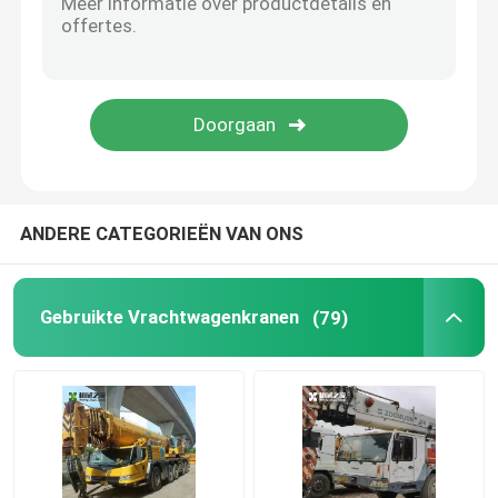
Mini Skid Steer Loader
diesel minigraafwerktuig
bereikstapelaar
ANDERE CATEGORIEËN VAN ONS
Lege Containermanager
Gebruikte Vrachtwagenkranen
(79)
Wielladder
Motormontage