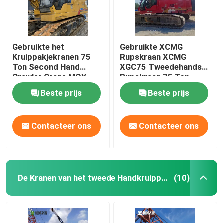
Gebruikte het
Gebruikte XCMG
Kruippakjekranen 75
Rupskraan XCMG
Ton Second Hand
XGC75 Tweedehands
Crawler Crane MOY
Rupskraan 75 Ton
2018 van XCMG XGC75
Beste prijs
Beste prijs
Contacteer ons
Contacteer ons
De Kranen van het tweede Handkruippakje
(10)