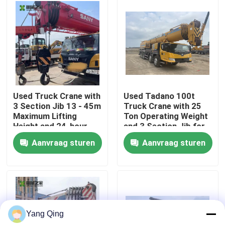
Fabrieksreis
Kwaliteitscontrole
Contacteer ons
Used Truck Crane with
Used Tadano 100t
3 Section Jib 13 - 45m
Truck Crane with 25
Maximum Lifting
Ton Operating Weight
Verzoek om een Citaat
Height and 24-hour
and 3 Section Jib for
Online Quality Service
Heavy Lifting
Aanvraag sturen
Aanvraag sturen
Gebruikte Vrachtwagenkranen
Tweedehands vrachtwagenkranen
Yang Qing
Gebruikte Alle Terreinkranen