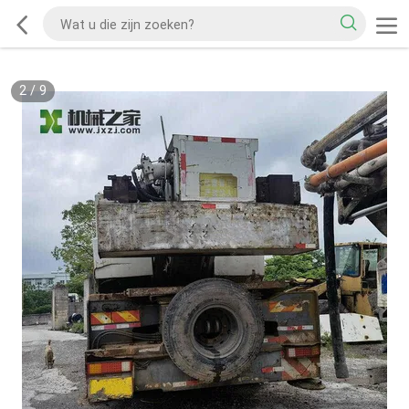
2
/
9