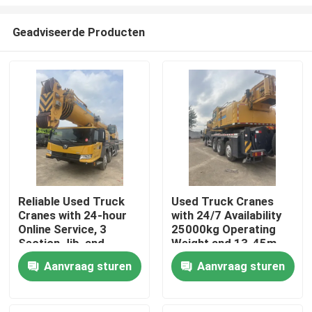
Geadviseerde Producten
Reliable Used Truck
Used Truck Cranes
Cranes with 24-hour
with 24/7 Availability
Huis
Online Service, 3
25000kg Operating
Section Jib, and
Weight and 13-45m
25000kg Operating
Maximum Lifting
Producten
Aanvraag sturen
Aanvraag sturen
Weight for Heavy
Height
Lifting
Ongeveer ons