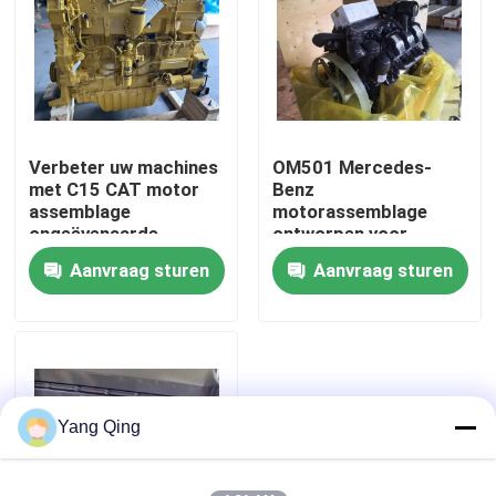
Fabrieksreis
Kwaliteitscontrole
Verbeter uw machines
OM501 Mercedes-
met C15 CAT motor
Benz
Contacteer ons
assemblage
motorassemblage
ongeëvenaarde
ontworpen voor
prestaties en
superieure prestaties
Aanvraag sturen
Aanvraag sturen
Verzoek om een Citaat
duurzaamheid
Gebruikte Vrachtwagenkranen
Tweedehands vrachtwagenkranen
Yang Qing
Gebruikte Alle Terreinkranen