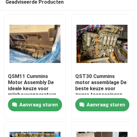
Geadviseerde Producten
QSM11 Cummins
QST30 Cummins
Motor Assembly De
motor assemblage De
ideale keuze voor
beste keuze voor
mijnbouwapparatuur
zware toepassingen
Huis
Aanvraag sturen
Aanvraag sturen
Producten
Ongeveer ons