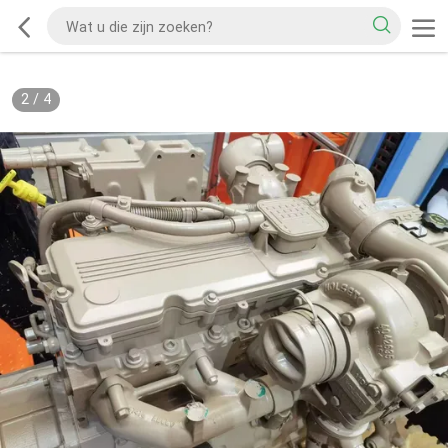
2
/
4