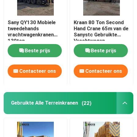
Sany QY130 Mobiele
Kraan 80 Ton Second
tweedehands
Hand Crane 65m van de
vrachtwagenkranen
Sanystc Gebruikte
130ton
Vrachtwagen
Beste prijs
Beste prijs
Contacteer ons
Contacteer ons
Gebruikte Alle Terreinkranen
(22)