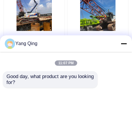
75ton de gebruikte
Gebruikte Zoomlion
Kranen Zoomlion
QUY80 80 Ton Crawler
Yang Qing
ZCC750V van het
Crane 2 Sectie
Tweede
Handkruippakje
11:07 PM
Beste prijs
Beste prijs
Good day, what product are you looking 
for?
Contacteer ons
Contacteer ons
Bekijk meer
Thuis
Ongeveer ons
Contacteer ons
Desktop Site