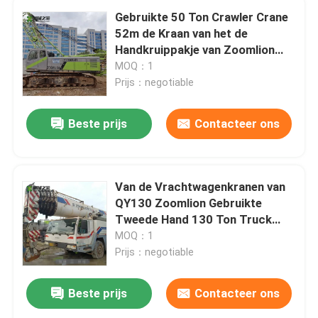
Gebruikte 50 Ton Crawler Crane
52m de Kraan van het de
Handkruippakje van Zoomlion
ZCC550 Tweede
MOQ：1
Prijs：negotiable
Beste prijs
Contacteer ons
Van de Vrachtwagenkranen van
QY130 Zoomlion Gebruikte
Tweede Hand 130 Ton Truck
Mobile Crane
MOQ：1
Prijs：negotiable
Beste prijs
Contacteer ons