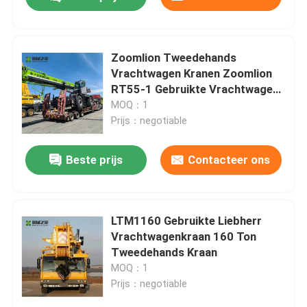
Zoomlion Tweedehands
Vrachtwagen Kranen Zoomlion
RT55-1 Gebruikte Vrachtwagen
Mobiele Kraan
MOQ：1
Prijs：negotiable
Beste prijs
Contacteer ons
Huis
LTM1160 Gebruikte Liebherr
Vrachtwagenkraan 160 Ton
Tweedehands Kraan
Producten
MOQ：1
Prijs：negotiable
Ongeveer ons