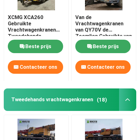
Mini Skid Steer Loader
XCMG XCA260
Van de
Gebruikte
Vrachtwagenkranen
Vrachtwagenkranen
van QY70V de
diesel minigraafwerktuig
Tweedehands
Zoomlion Gebruikte van
Vrachtwagen Mobiele
de de Tweede
Beste prijs
Beste prijs
Kraan 260ton
Handvrachtwagen
bereikstapelaar
Mobiele Kraan
Contacteer ons
Contacteer ons
Lege Containermanager
Wielladder
Tweedehands vrachtwagenkranen
(18)
Motormontage