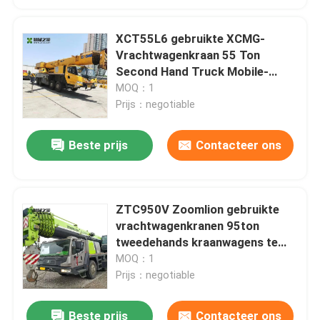
XCT55L6 gebruikte XCMG-
Vrachtwagenkraan 55 Ton
Second Hand Truck Mobile-
Kraan
MOQ：1
Prijs：negotiable
Beste prijs
Contacteer ons
ZTC950V Zoomlion gebruikte
vrachtwagenkranen 95ton
tweedehands kraanwagens te
koop
MOQ：1
Prijs：negotiable
Beste prijs
Contacteer ons