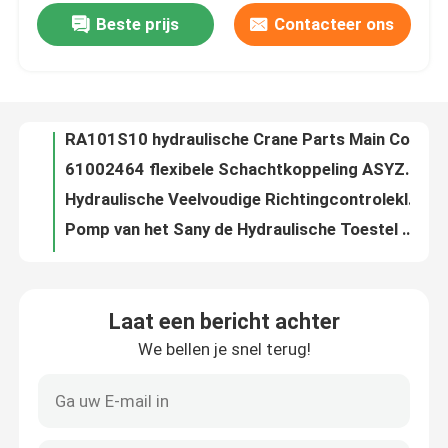
Beste prijs
Contacteer ons
Sauer 60211890 Regelbare Klep cp210-1-B-0-e-c-075 van de Afblaasklep Kleine Ingepaste Hydraulische Patroon
RA101S10 hydraulische Crane Parts Main Control Relief-Klep B220401000130
Fabrieksreis
61002464 flexibele Schachtkoppeling ASYZY10029 SONGZ
Hydraulische Veelvoudige Richtingcontroleklep QY26A.43B.1 10138579
Kwaliteitscontrole
Pomp van het Sany de Hydraulische Toestel CBW5AG040R 60250771
Hydraulische Druk Tegen In evenwicht brengende Klep Y2013Y12136502 60033558
Contacteer ons
P22Q021 Hydraulische kraanonderdelen hijslier balansklep 13770635
Solenoïde het Omkeren Klep4we6d-l68 EG24NK7 Controle het Omkeren Solenoïdeklep 60275748
Verzoek om een Citaat
Regeling Omkeermagneetklep DG4V-5-22AJ-M-U-H6-20B220400000113
STO517 hydraulisch Crane Parts Pressure Balancing Valves B220401001201
Gebruikte Vrachtwagenkranen
Laat een bericht achter
Jh-17-125-01 hydraulisch Crane Parts 1030201167 Roterend Verminderingstoestel
We bellen je snel terug!
21004971 van de de Koppelings Hydraulische Pomp van de flensschacht de Koppeling RJK150-230 (L=65) - N50×2×30×24
Tweedehands vrachtwagenkranen
Aanpassings Vlakke Wasmachine hqc5420j.32-8 Wasmachine A820299001611
De Kokerlager hqc5420j.32-2 A820204000495 van de ringsschacht
Gebruikte Alle Terreinkranen
Koker hqc5420j.32-7 A820201020000 van Crane Chassis Parts Hollow Coupling van de schachtkoker