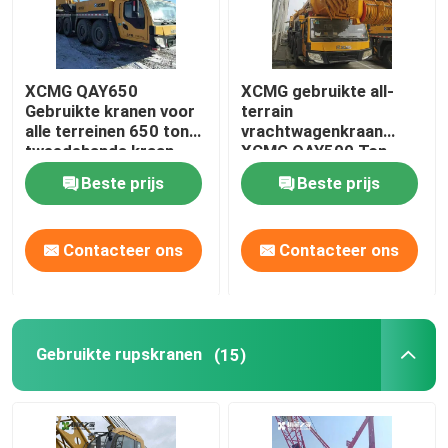
XCMG QAY650
XCMG gebruikte all-
Gebruikte kranen voor
terrain
alle terreinen 650 ton
vrachtwagenkraan
tweedehands kraan
XCMG QAY500 Ton
tweedehands kraan
Beste prijs
Beste prijs
Contacteer ons
Contacteer ons
Gebruikte rupskranen
(15)