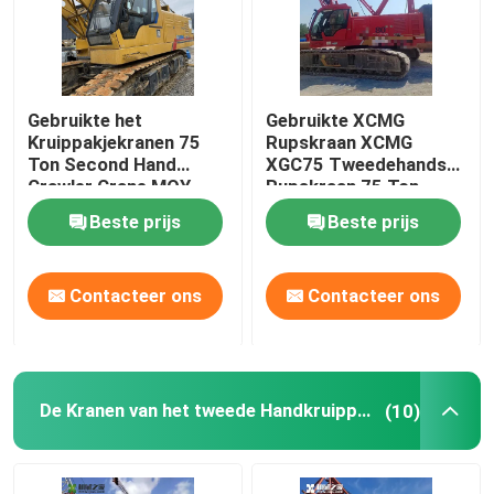
Gebruikte het
Gebruikte XCMG
Kruippakjekranen 75
Rupskraan XCMG
Ton Second Hand
XGC75 Tweedehands
Crawler Crane MOY
Rupskraan 75 Ton
2018 van XCMG XGC75
Beste prijs
Beste prijs
Contacteer ons
Contacteer ons
De Kranen van het tweede Handkruippakje
(10)